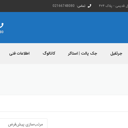
قدیمی - پلاک ۴۲۴
تماس:
02166748080
80
جرثقیل
جک پالت | استاکر
کاتالوگ
اطلاعات فنی
دانلود کاتالوگ
اطلاعات صادرات و وا
محصولات