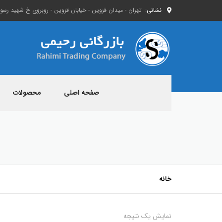
نشانی:
تهران - میدان قزوین - خیابان قزوین - روبروی خ شهید رسول 
صفحه اصلی
محصولات
خانه
نمایش یک نتیجه