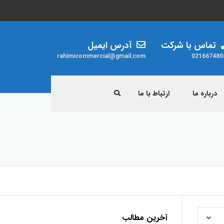
تماس با شرکت
آدرس ایمیل
rahimicommercial@gmail.com
021667480
درباره ما
ارتباط با ما
ردات
مقررات
زنجیر
سیم بکسل
جرثقیل ویتال
آخرین مطالب
پولیفت ویتال