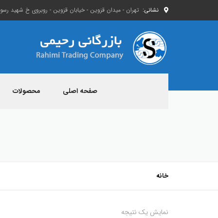
نشانی:
تهران - میدان قزوین - خیابان قزوین - روبروی خ شهید رسول 
صفحه اصلی
محصولات
خانه
نمایش یک نتیجه