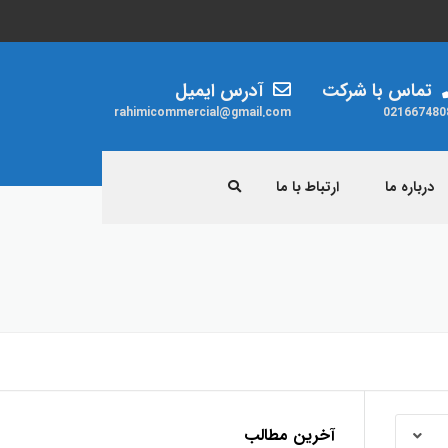
تماس با شرکت
آدرس ایمیل
rahimicommercial@gmail.com
021667480
درباره ما
ارتباط با ما
ردات
مقررات
زنجیر
سیم بکسل
جرثقیل ویتال
آخرین مطالب
پولیفت ویتال