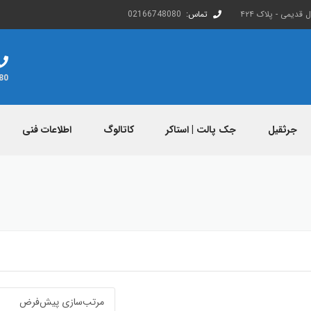
قدیمی - پلاک ۴۲۴
تماس:
02166748080
80
جرثقیل
جک پالت | استاکر
کاتالوگ
اطلاعات فنی
دانلود کاتالوگ
اطلاعات صادرات و وا
محصولات