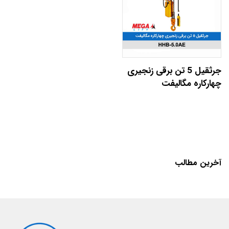
جرثقیل 5 تن برقی زنجیری
چهارکاره مگالیفت
آخرین مطالب