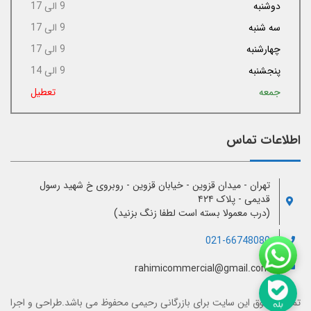
دوشنبه
9 الی 17
سه شنبه
9 الی 17
چهارشنبه
9 الی 17
پنجشنبه
9 الی 14
جمعه
تعطیل
اطلاعات تماس
تهران - میدان قزوین - خیابان قزوین - روبروی خ شهید رسول
قدیمی - پلاک ۴۲۴
(درب معمولا بسته است لطفا زنگ بزنید)
021-66748080
rahimicommercial@gmail.com
تمامی حقوق این سایت برای
بازرگانی رحیمی
محفوظ می باشد.طراحی و اجرا