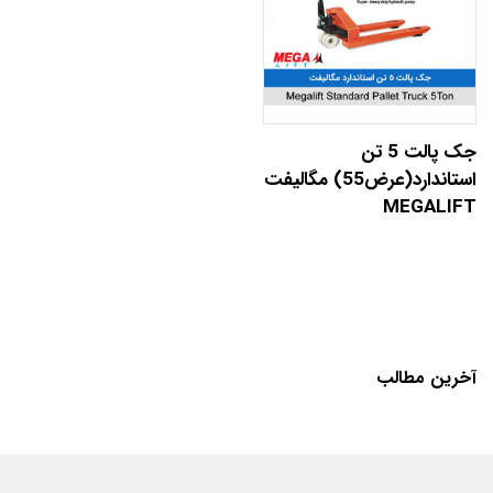
جک پالت 5 تن
استاندارد(عرض55) مگالیفت
MEGALIFT
آخرین مطالب