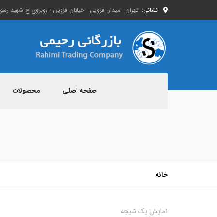
نشانی:
تهران - میدان قزوین - خیابان قزوین - روبروی خ شهید رسول 
صفحه اصلی
محصولات
خانه
نمایش یک نتیجه