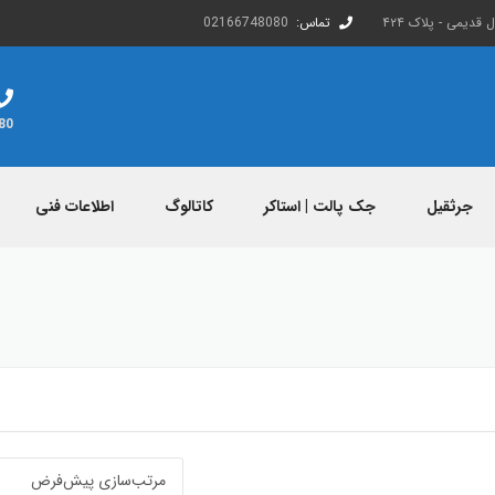
قدیمی - پلاک ۴۲۴
تماس:
02166748080
80
جرثقیل
جک پالت | استاکر
کاتالوگ
اطلاعات فنی
دانلود کاتالوگ
اطلاعات صادرات و وا
محصولات