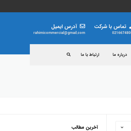
تماس با شرکت
آدرس ایمیل
rahimicommercial@gmail.com
021667480
درباره ما
ارتباط با ما
ردات
مقررات
زنجیر
سیم بکسل
جرثقیل ویتال
آخرین مطالب
پولیفت ویتال