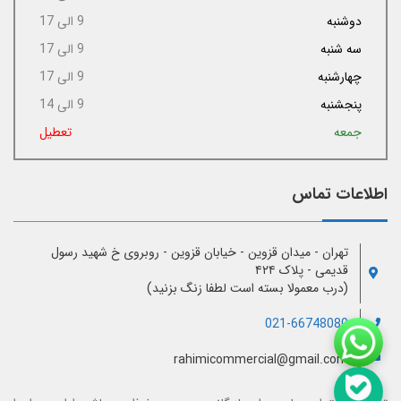
دوشنبه
9 الی 17
سه شنبه
9 الی 17
چهارشنبه
9 الی 17
پنجشنبه
9 الی 14
جمعه
تعطیل
اطلاعات تماس
تهران - میدان قزوین - خیابان قزوین - روبروی خ شهید رسول
قدیمی - پلاک ۴۲۴
(درب معمولا بسته است لطفا زنگ بزنید)
021-66748080
rahimicommercial@gmail.com