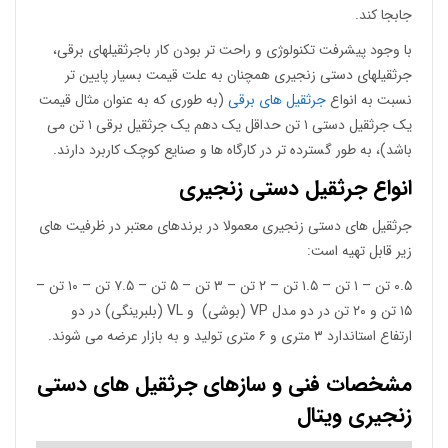
جابجا کند.
با وجود پیشرفت تکنولوژی و راحت تر بودن کار باجرثقیلهای برقی،
جرثقیلهای دستی زنجیری همچنان به علت قیمت بسیار پایین تر
نسبت به انواع
جرثقیل های برقی
(به طوری که به عنوان مثال قیمت
یک جرثقیل دستی ۱ تن حداقل یک دهم یک جرثقیل برقی ۱ تن می
باشد)، به طور گسترده تر در کارگاه ها و صنایع کوچک کاربرد دارند.
انواع جرثقیل دستی زنجیری
جرثقیل های دستی زنجیری معمولا در برندهای معتبر در ظرفیت های
زیر قابل تهیه است:
۰.۵ تن – ۱ تن – ۱.۵ تن – ۲ تن – ۳ تن – ۵ تن – ۷.۵ تن – ۱۰ تن –
۱۵ تن و ۲۰ تن در دو مدل VP (بوشی) و VL (بلبرینگی) در دو
ارتفاع استاندارد ۳ متری و ۶ متری تولید و به بازار عرضه می شوند.
مشخصات فنی و سازهای جرثقیل های دستی
زنجیری ویتال