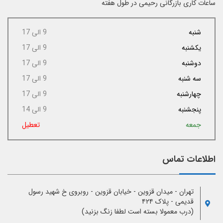
ساعات کاری بازرگانی رحیمی در طول هفته
شنبه
9 الی 17
یکشنبه
9 الی 17
دوشنبه
9 الی 17
سه شنبه
9 الی 17
چهارشنبه
9 الی 17
پنجشنبه
9 الی 14
جمعه
تعطیل
اطلاعات تماس
تهران - میدان قزوین - خیابان قزوین - روبروی خ شهید رسول
قدیمی - پلاک ۴۲۴
(درب معمولا بسته است لطفا زنگ بزنید)